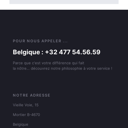
POUR NOUS APPELER ...
Belgique : +32 477 54.56.59
Parce que c'est votre différence qui fait
la nôtre… découvrez notre philosophie à votre service !
NOTRE ADRESSE
Vieille Voie, 15
Mortier B-4670
Belgique