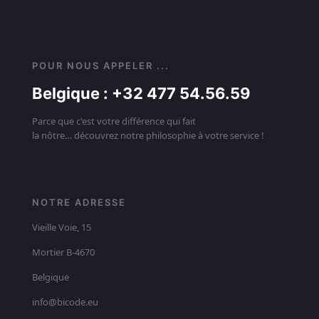
POUR NOUS APPELER ...
Belgique : +32 477 54.56.59
Parce que c'est votre différence qui fait
la nôtre… découvrez notre philosophie à votre service !
NOTRE ADRESSE
Vieille Voie, 15
Mortier B-4670
Belgique
info@bicode.eu