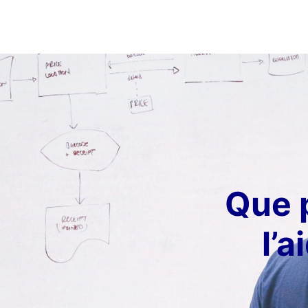
Que 
l’