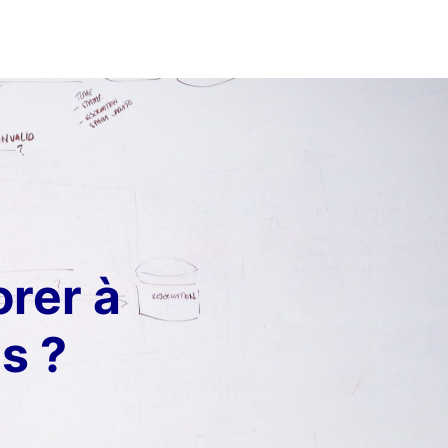
rer à
s ?