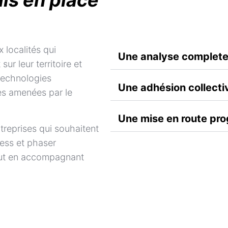
mis en place
x localités qui
Une analyse complete
sur leur territoire et
 technologies
Une adhésion collecti
s amenées par le
Une mise en route pro
ntreprises qui souhaitent
cess et phaser
tout en accompagnant