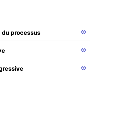
 du processus
ve
gressive