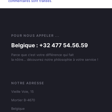
commentaires sont traitées
.
POUR NOUS APPELER ...
Belgique : +32 477 54.56.59
Parce que c'est votre différence qui fait
la nôtre… découvrez notre philosophie à votre service !
NOTRE ADRESSE
Vieille Voie, 15
Mortier B-4670
Belgique