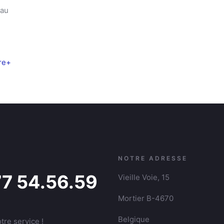
 au
ire+
NOTRE ADRESSE
77 54.56.59
Vieille Voie, 15
Mortier B-4670
Belgique
tre service !