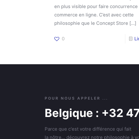
en plus visible pour faire concurrence
commerce en ligne. C’est avec cette
philosophie que le Concept Store
[…]
0
L
POUR NOUS APPELER ...
Belgique : +32 4
Parce que c'est votre différence qui fait
la nôtre… découvrez notre philosophie à vo