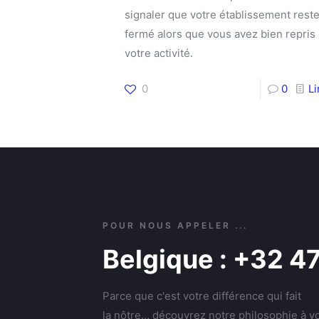
signaler que votre établissement rest
fermé alors que vous avez bien repris
votre activité.
0
0
L
POUR NOUS APPELER ...
Belgique : +32 4
Parce que c'est votre différence qui fait
la nôtre… découvrez notre philosophie à vo