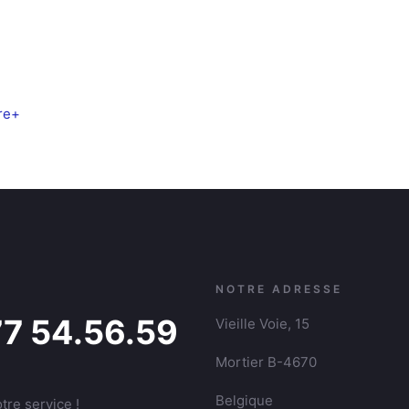
e
ire+
NOTRE ADRESSE
77 54.56.59
Vieille Voie, 15
Mortier B-4670
Belgique
tre service !