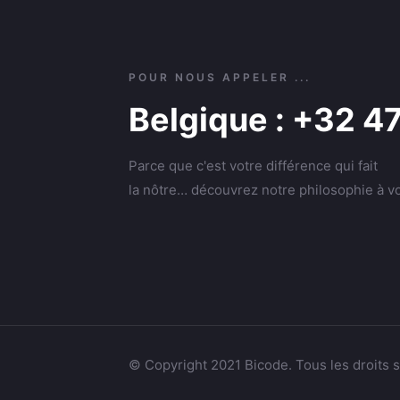
POUR NOUS APPELER ...
Belgique : +32 4
Parce que c'est votre différence qui fait
la nôtre… découvrez notre philosophie à vo
© Copyright 2021 Bicode. Tous les droits 