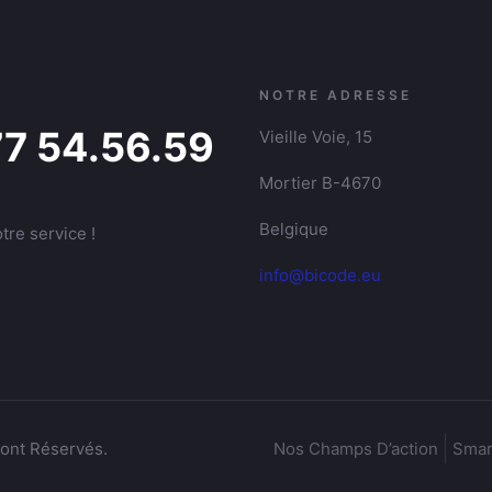
NOTRE ADRESSE
77 54.56.59
Vieille Voie, 15
Mortier B-4670
Belgique
tre service !
info@bicode.eu
sont Réservés.
Nos Champs D’action
Smar