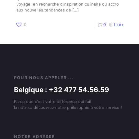
voyage, en recherche d’inspiration culinaire ou accro
aux nouvelles tendances de
[…]
0
0
Lire+
POUR NOUS APPELER ...
Belgique : +32 477 54.56.59
Parce que c'est votre différence qui fait
la nôtre… découvrez notre philosophie à votre service !
NOTRE ADRESSE