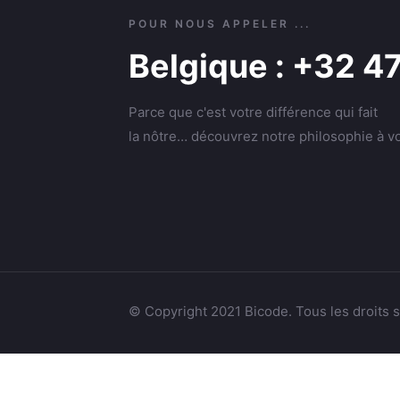
POUR NOUS APPELER ...
Belgique : +32 4
Parce que c'est votre différence qui fait
la nôtre… découvrez notre philosophie à vo
© Copyright 2021 Bicode. Tous les droits 