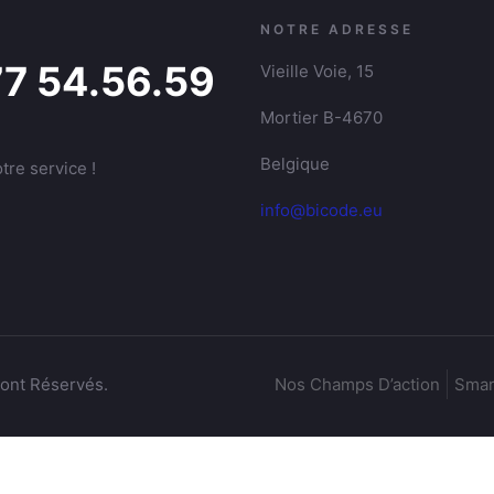
NOTRE ADRESSE
77 54.56.59
Vieille Voie, 15
Mortier B-4670
Belgique
tre service !
info@bicode.eu
sont Réservés.
Nos Champs D’action
Smar