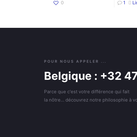
0
1
L
POUR NOUS APPELER ...
Belgique : +32 4
Parce que c'est votre différence qui fait
la nôtre… découvrez notre philosophie à vo