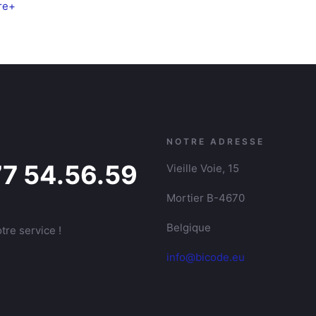
ire+
NOTRE ADRESSE
77 54.56.59
Vieille Voie, 15
Mortier B-4670
Belgique
tre service !
info@bicode.eu