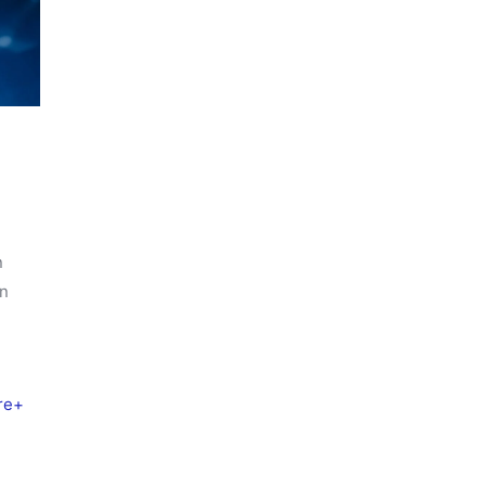
n
en
ire+