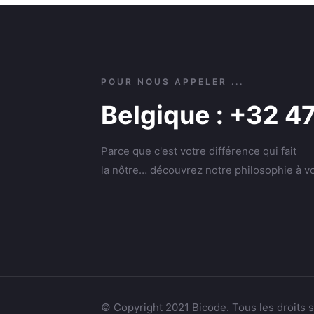
POUR NOUS APPELER ...
Belgique : +32 4
Parce que c'est votre différence qui fait
la nôtre… découvrez notre philosophie à vo
© Copyright 2021 Bicode. Tous les droits 