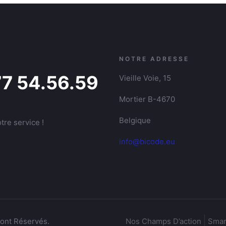
NOTRE ADRESSE
77 54.56.59
Vieille Voie, 15
Mortier B-4670
Belgique
tre service !
info@bicode.eu
sont Réservés.
Nos Champs D’action
Smar